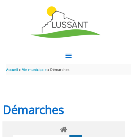
Aller au contenu
Aller au pied de page
MENU
PRINCIPAL
Accueil
Vie municipale
Démarches
Démarches