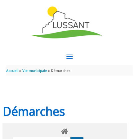
Aller au contenu
Aller au pied de page
MENU
PRINCIPAL
Accueil
Vie municipale
Démarches
Démarches