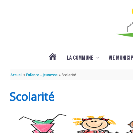
Aller au contenu
Aller au pied de page
LA COMMUNE
VIE MUNICI
ACTUALITÉS
Accueil
Enfance – Jeunesse
Scolarité
Scolarité