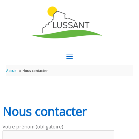
Panneau de gestion des cookies
Aller au contenu
Aller au pied de page
MENU
PRINCIPAL
Accueil
Nous contacter
Nous contacter
Votre prénom (obligatoire)