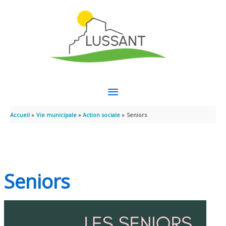
Aller au contenu
Aller au pied de page
MENU
PRINCIPAL
Accueil
Vie municipale
Action sociale
Seniors
Seniors