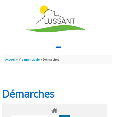
Aller au contenu
Aller au pied de page
MENU
PRINCIPAL
Accueil
Vie municipale
Démarches
Démarches