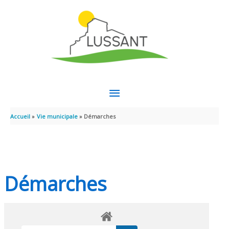
Aller au contenu
Aller au pied de page
MENU
PRINCIPAL
Accueil
Vie municipale
Démarches
Démarches