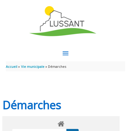
Aller au contenu
Aller au pied de page
MENU
PRINCIPAL
Accueil
Vie municipale
Démarches
Démarches