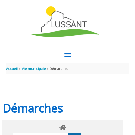
Aller au contenu
Aller au pied de page
MENU
PRINCIPAL
Accueil
Vie municipale
Démarches
Démarches