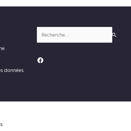
Rechercher :
rme
Facebook
es données
is