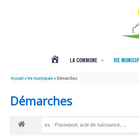
Aller au contenu
Aller au pied de page
LA COMMUNE
VIE MUNICI
ACTUALITÉS
Accueil
Vie municipale
Démarches
Démarches