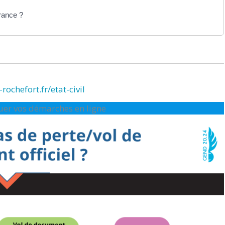
France ?
rochefort.fr/etat-civil
ctuer vos démarches en ligne