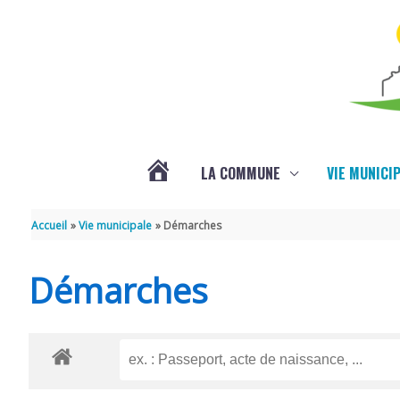
Aller au contenu
Aller au pied de page
LA COMMUNE
VIE MUNICI
ACTUALITÉS
Accueil
Vie municipale
Démarches
Démarches