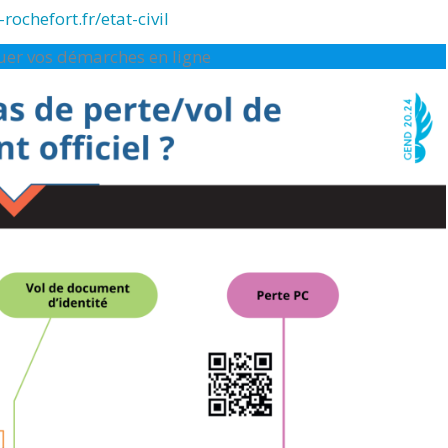
rochefort.fr/etat-civil
ctuer vos démarches en ligne