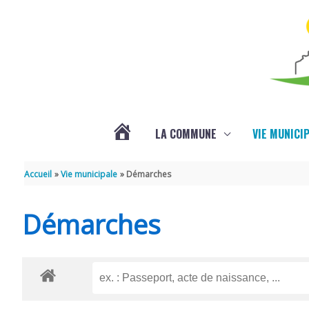
Aller au contenu
Aller au pied de page
LA COMMUNE
VIE MUNICI
ACTUALITÉS
Accueil
Vie municipale
Démarches
Démarches