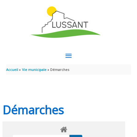
Aller au contenu
Aller au pied de page
MENU
PRINCIPAL
Accueil
Vie municipale
Démarches
Démarches