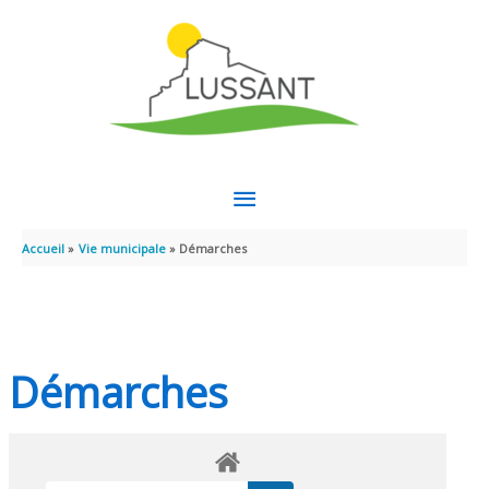
Aller au contenu
Aller au pied de page
MENU
PRINCIPAL
Accueil
Vie municipale
Démarches
Démarches