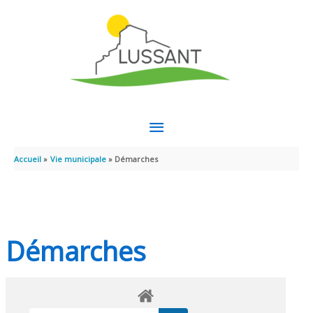
Aller au contenu
Aller au pied de page
MENU
PRINCIPAL
Accueil
Vie municipale
Démarches
Démarches