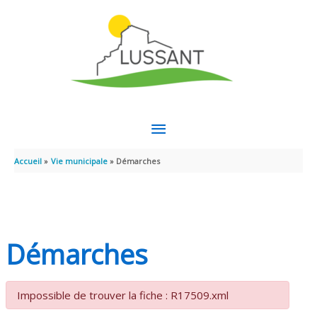
Aller au contenu
Aller au pied de page
MENU
PRINCIPAL
Accueil
Vie municipale
Démarches
Démarches
Impossible de trouver la fiche : R17509.xml