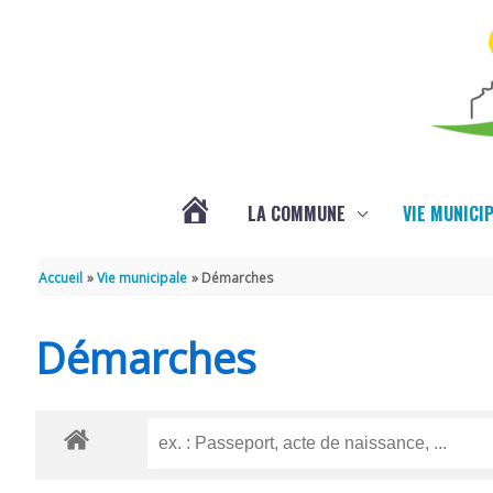
Aller au contenu
Aller au pied de page
LA COMMUNE
VIE MUNICI
ACTUALITÉS
Accueil
Vie municipale
Démarches
Démarches