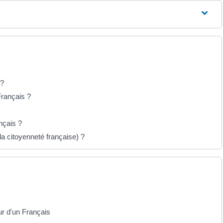
 ?
rançais ?
nçais ?
la citoyenneté française) ?
ur d'un Français