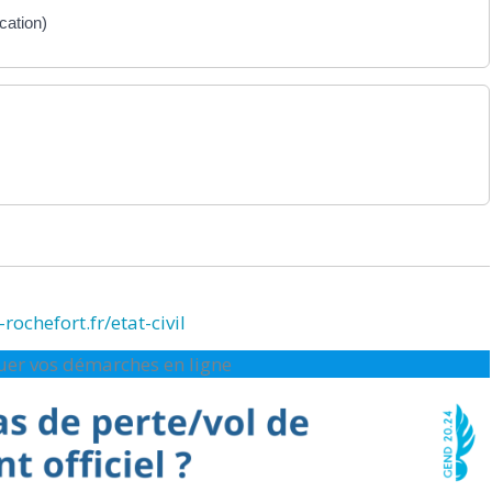
cation)
rochefort.fr/etat-civil
ctuer vos démarches en ligne