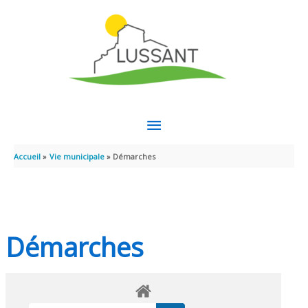
Aller au contenu
Aller au pied de page
MENU
PRINCIPAL
Accueil
Vie municipale
Démarches
Démarches