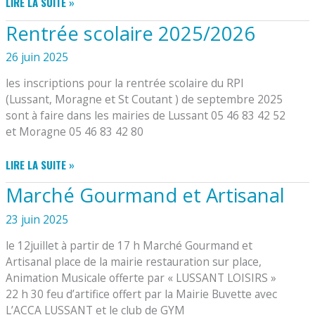
COMPTAGE
LIRE LA SUITE »
DES
Rentrée scolaire 2025/2026
VÉHICULES
GRAND
26 juin 2025
RUE
EN
les inscriptions pour la rentrée scolaire du RPI
DÉCEMBRE
(Lussant, Moragne et St Coutant ) de septembre 2025
2025
sont à faire dans les mairies de Lussant 05 46 83 42 52
et Moragne 05 46 83 42 80
RENTRÉE
LIRE LA SUITE »
SCOLAIRE
Marché Gourmand et Artisanal
2025/2026
23 juin 2025
le 12juillet à partir de 17 h Marché Gourmand et
Artisanal place de la mairie restauration sur place,
Animation Musicale offerte par « LUSSANT LOISIRS »
22 h 30 feu d’artifice offert par la Mairie Buvette avec
L’ACCA LUSSANT et le club de GYM