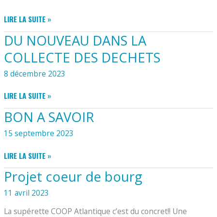
MARCHÉ
LIRE LA SUITE »
GOURMAND
DU NOUVEAU DANS LA
ET
ARTISANAL
COLLECTE DES DECHETS
8 décembre 2023
DU
LIRE LA SUITE »
NOUVEAU
BON A SAVOIR
DANS
LA
15 septembre 2023
COLLECTE
DES
BON
LIRE LA SUITE »
DECHETS
A
Projet coeur de bourg
SAVOIR
11 avril 2023
La supérette COOP Atlantique c’est du concret!! Une