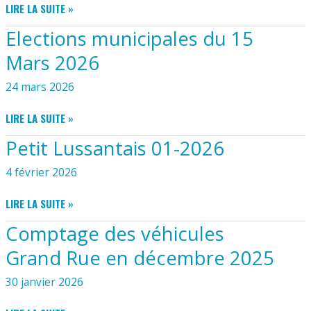
11
FÊTE
LIRE LA SUITE »
JUILLET
DES
Elections municipales du 15
2026
VOISINS
LE
Mars 2026
SAMEDI
30
24 mars 2026
MAI
2026
ELECTIONS
LIRE LA SUITE »
MUNICIPALES
Petit Lussantais 01-2026
DU
15
4 février 2026
MARS
2026
PETIT
LIRE LA SUITE »
LUSSANTAIS
Comptage des véhicules
01-
2026
Grand Rue en décembre 2025
30 janvier 2026