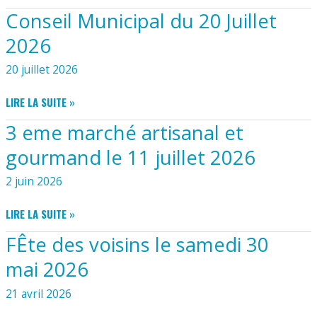
LUSSANTAIS
Conseil Municipal du 20 Juillet
JUIN
2026
2026
20 juillet 2026
CONSEIL
LIRE LA SUITE »
MUNICIPAL
3 eme marché artisanal et
DU
20
gourmand le 11 juillet 2026
JUILLET
2026
2 juin 2026
3
LIRE LA SUITE »
EME
FÊte des voisins le samedi 30
MARCHÉ
ARTISANAL
mai 2026
ET
GOURMAND
21 avril 2026
LE