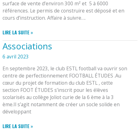
surface de vente d’environ 300 m² et 5 à 6000
références. Le permis de construire est déposé et en
cours d’instruction. Affaire à suivre….
PROJET
LIRE LA SUITE »
COEUR
Associations
DE
BOURG
6 avril 2023
En septembre 2023, le club ESTL football va ouvrir son
centre de perfectionnement FOOTBALL ÉTUDES .Au
cœur du projet de formation du club ESTL , cette
section FOOT ÉTUDES s’inscrit pour les élèves
scolarisés au collège Joliot curie de la 6 ème à la 3
ème.Il s’agit notamment de créer un socle solide en
développant
ASSOCIATIONS
LIRE LA SUITE »