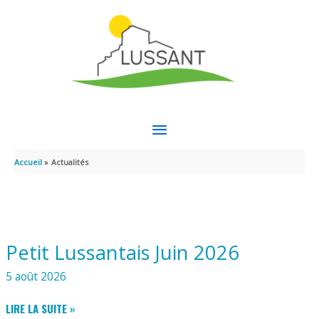
Aller au contenu
Aller au pied de page
MENU
PRINCIPAL
Accueil
Actualités
Petit Lussantais Juin 2026
5 août 2026
PETIT
LIRE LA SUITE »