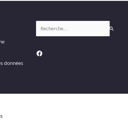
Rechercher :
rme
Facebook
es données
is