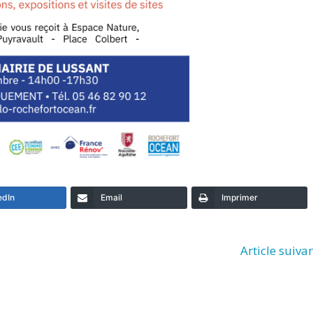
edIn
Email
Imprimer
Article suiva