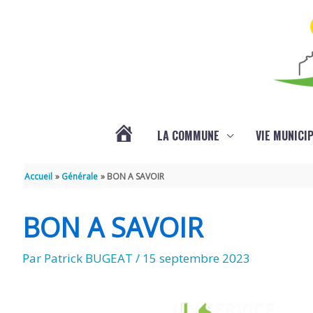
Aller au contenu
Aller au pied de page
LA COMMUNE
VIE MUNICI
ACTUALITÉS
Accueil
Générale
BON A SAVOIR
BON A SAVOIR
Par
Patrick BUGEAT
/
15 septembre 2023