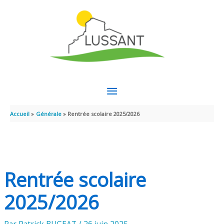
Aller au contenu
Aller au pied de page
MENU
PRINCIPAL
Accueil
Générale
Rentrée scolaire 2025/2026
Rentrée scolaire
2025/2026
Par
Patrick BUGEAT
/
26 juin 2025