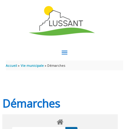
Aller au contenu
Aller au pied de page
MENU
PRINCIPAL
Accueil
Vie municipale
Démarches
Démarches