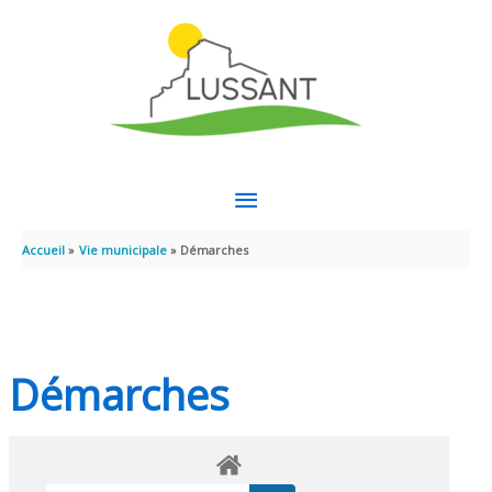
Aller au contenu
Aller au pied de page
MENU
PRINCIPAL
Accueil
Vie municipale
Démarches
Démarches