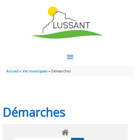
Aller au contenu
Aller au pied de page
MENU
PRINCIPAL
Accueil
Vie municipale
Démarches
Démarches