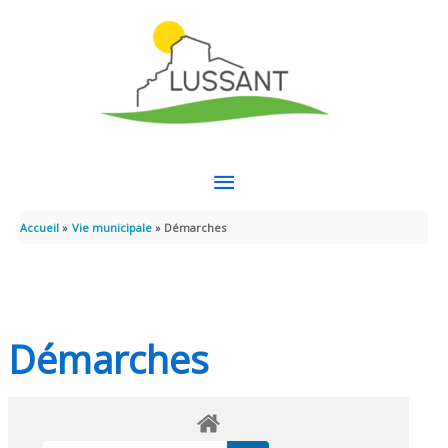
Aller au contenu
Aller au pied de page
MENU
PRINCIPAL
Accueil
Vie municipale
Démarches
Démarches