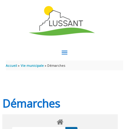
Aller au contenu
Aller au pied de page
MENU
PRINCIPAL
Accueil
Vie municipale
Démarches
Démarches