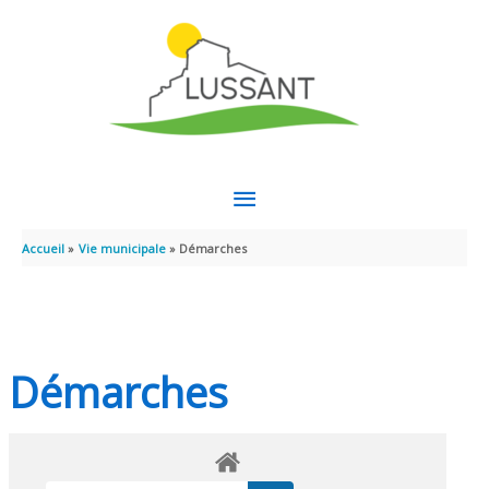
Aller au contenu
Aller au pied de page
MENU
PRINCIPAL
Accueil
Vie municipale
Démarches
Démarches