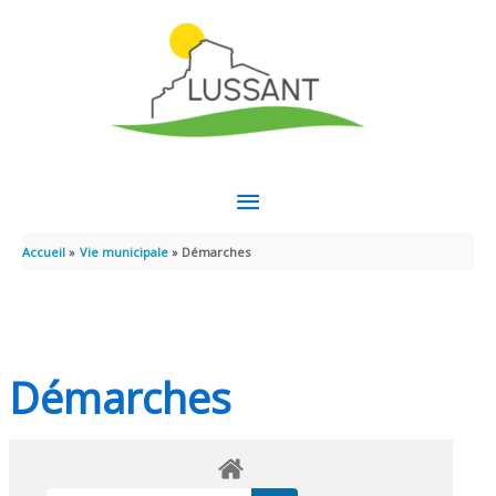
Aller au contenu
Aller au pied de page
MENU
PRINCIPAL
Accueil
Vie municipale
Démarches
Démarches