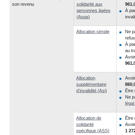
son revenu
solidarité aux
961,
personnes âgées
À par
(Aspa)
inval
Allocation simple
Ne pa
refus
À par
au tr
Avoi
961,
Allocation
Avoi
supplémentaire
860,
d'invalidité (Asi)
Être 
Ne pa
légal
Allocation de
Être
solidarité
Avoi
spécifique (ASS)
1 27