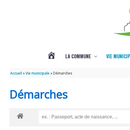
Aller au contenu
Aller au pied de page
LA COMMUNE
VIE MUNICI
ACTUALITÉS
Accueil
Vie municipale
Démarches
Démarches