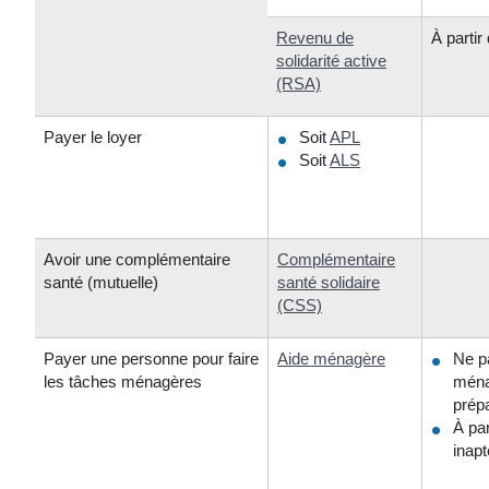
Revenu de
À partir
solidarité active
(RSA)
Payer le loyer
Soit
APL
Soit
ALS
Avoir une complémentaire
Complémentaire
santé (mutuelle)
santé solidaire
(CSS)
Payer une personne pour faire
Aide ménagère
Ne pa
les tâches ménagères
ménag
prépa
À par
inapt