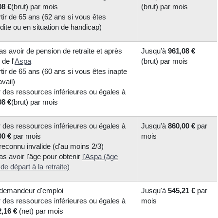
08 €
(brut) par mois
(brut) par mois
tir de 65 ans (62 ans si vous êtes
idite ou en situation de handicap)
s avoir de pension de retraite et après
Jusqu'à
961,08 €
 de l'
Aspa
(brut) par mois
tir de 65 ans (60 ans si vous êtes inapte
avail)
r des ressources inférieures ou égales à
08 €
(brut) par mois
r des ressources inférieures ou égales à
Jusqu'à
860,00 €
par
00 €
par mois
mois
reconnu invalide (d'au moins 2/3)
s avoir l'âge pour obtenir
l'Aspa (âge
 de départ à la retraite)
 demandeur d'emploi
Jusqu'à
545,21 €
par
r des ressources inférieures ou égales à
mois
2,16 €
(net) par mois