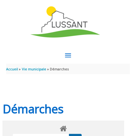
Aller au contenu
Aller au pied de page
MENU
PRINCIPAL
Accueil
Vie municipale
Démarches
Démarches