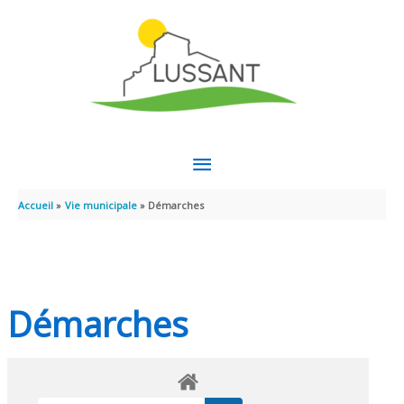
Aller au contenu
Aller au pied de page
MENU
PRINCIPAL
Accueil
Vie municipale
Démarches
Démarches