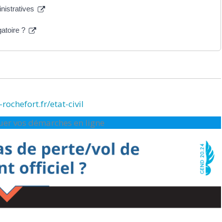
inistratives
gatoire ?
rochefort.fr/etat-civil
ctuer vos démarches en ligne