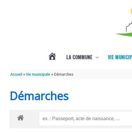
Aller au contenu
Aller au pied de page
LA COMMUNE
VIE MUNICI
ACTUALITÉS
Accueil
Vie municipale
Démarches
Démarches