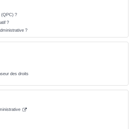
té (QPC) ?
tif ?
dministrative ?
nseur des droits
ministrative