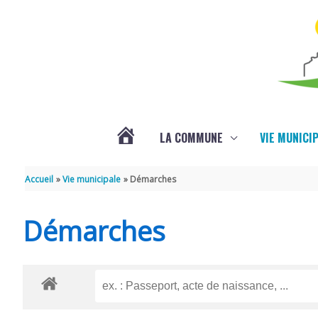
Aller au contenu
Aller au pied de page
LA COMMUNE
VIE MUNICI
ACTUALITÉS
Accueil
Vie municipale
Démarches
Démarches