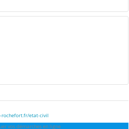
rochefort.fr/etat-civil
ctuer vos démarches en ligne