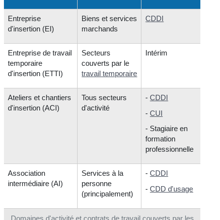
Entreprise
Biens et services
CDDI
d'insertion (EI)
marchands
Entreprise de travail
Secteurs
Intérim
temporaire
couverts par le
d'insertion (ETTI)
travail temporaire
Ateliers et chantiers
Tous secteurs
-
CDDI
d'insertion (ACI)
d'activité
-
CUI
- Stagiaire en
formation
professionnelle
Association
Services à la
-
CDDI
intermédiaire (AI)
personne
-
CDD d'usage
(principalement)
Domaines d'activité et contrats de travail couverts par les