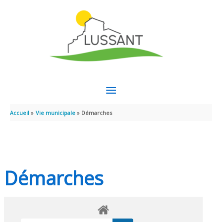
Aller au contenu
Aller au pied de page
MENU
PRINCIPAL
Accueil
Vie municipale
Démarches
Démarches