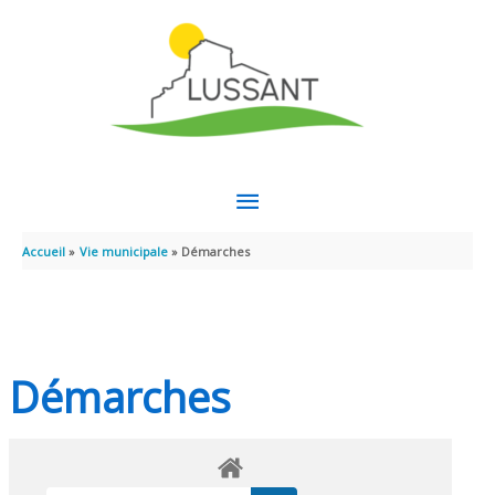
Aller au contenu
Aller au pied de page
MENU
PRINCIPAL
Accueil
Vie municipale
Démarches
Démarches