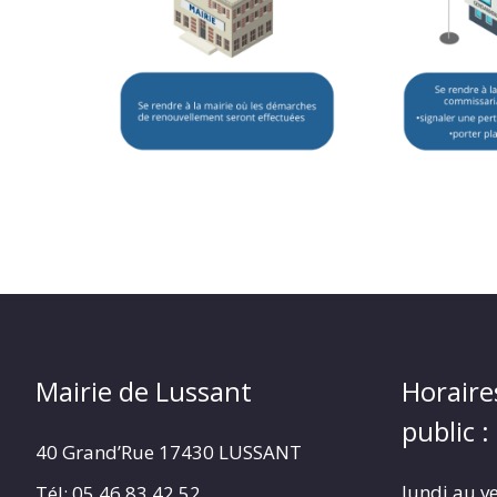
Mairie de Lussant
Horaire
public :
40 Grand’Rue
17430 LUSSANT
lundi au v
Tél: 05 46 83 42 52