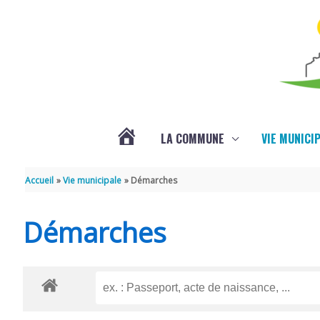
Aller au contenu
Aller au pied de page
LA COMMUNE
VIE MUNICI
ACTUALITÉS
Accueil
Vie municipale
Démarches
Démarches