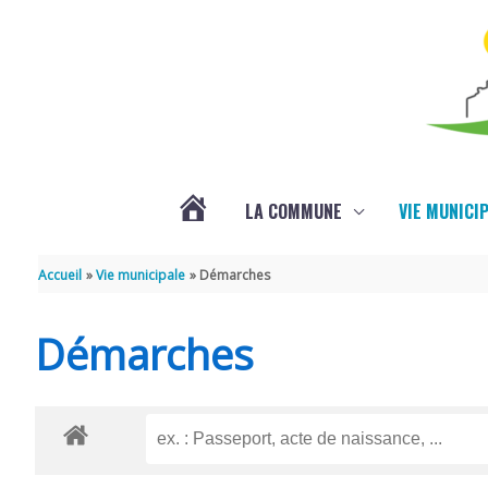
Aller au contenu
Aller au pied de page
LA COMMUNE
VIE MUNICI
ACTUALITÉS
Accueil
Vie municipale
Démarches
Démarches