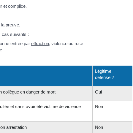
ur et complice.
 la preuve.
 cas suivants :
sonne entrée par
effraction
, violence ou ruse
ce
Légitime
défense ?
n collègue en danger de mort
Oui
tée et sans avoir été victime de violence
Non
on arrestation
Non