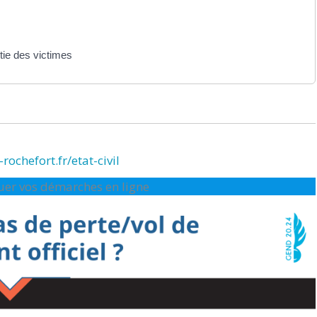
ntie des victimes
rochefort.fr/etat-civil
ctuer vos démarches en ligne