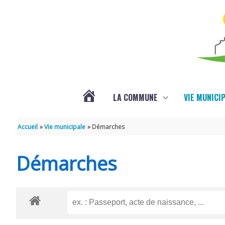
Aller au contenu
Aller au pied de page
LA COMMUNE
VIE MUNICI
ACTUALITÉS
Accueil
Vie municipale
Démarches
Démarches