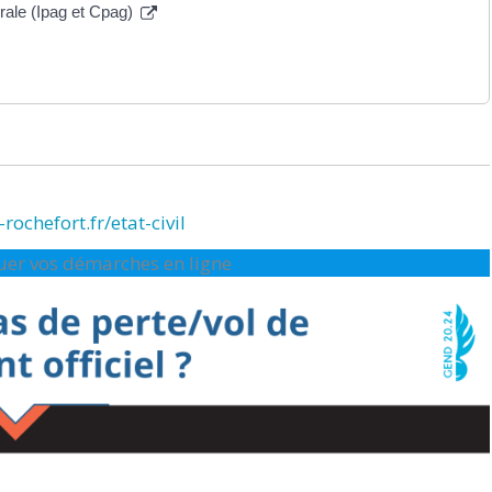
érale (Ipag et Cpag)
rochefort.fr/etat-civil
ctuer vos démarches en ligne