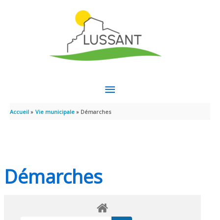
Aller au contenu
Aller au pied de page
MENU
PRINCIPAL
Accueil
Vie municipale
Démarches
Démarches