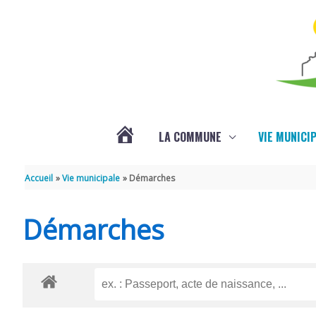
Aller au contenu
Aller au pied de page
LA COMMUNE
VIE MUNICI
ACTUALITÉS
Accueil
Vie municipale
Démarches
Démarches