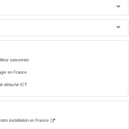
illeur saisonnier
anger en France
rié détaché ICT
tre installation en France