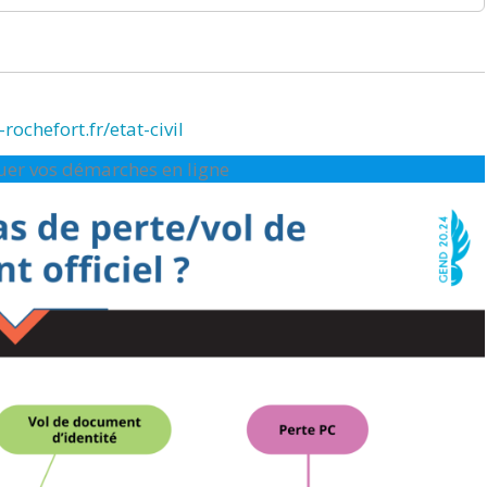
rochefort.fr/etat-civil
ctuer vos démarches en ligne