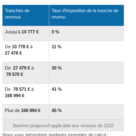
Tranches de
Taux d'imposition de la tranche de
revenus
revenu
Jusqu'à
10 777 €
0 %
De
10 778 €
à
11 %
27 478 €
De
27 479 €
à
30 %
78 570 €
De
78 571 €
à
41 %
168 994 €
Plus de
168 994 €
45 %
Barème progressif applicable aux revenus de 2022
Nous vous présentons quelques exemples de calcul :