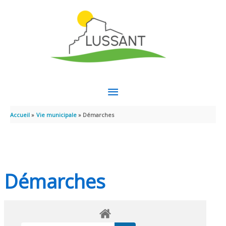
Aller au contenu
Aller au pied de page
MENU
PRINCIPAL
Accueil
Vie municipale
Démarches
Démarches