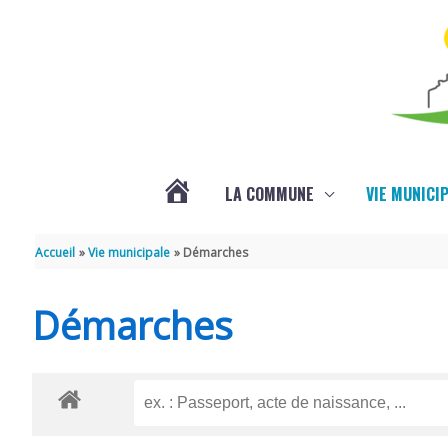
Aller au contenu
Aller au pied de page
LA COMMUNE
VIE MUNICI
ACTUALITÉS
Accueil
Vie municipale
Démarches
Démarches