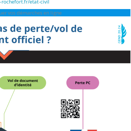
rochefort.fr/etat-civil
ctuer vos démarches en ligne