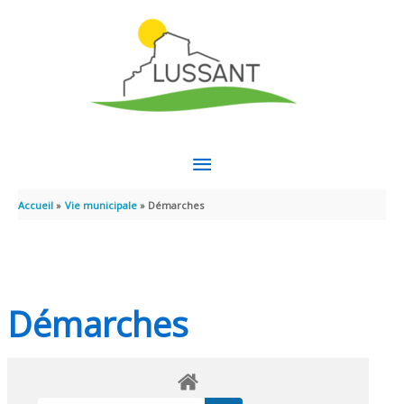
Aller au contenu
Aller au pied de page
MENU
PRINCIPAL
Accueil
Vie municipale
Démarches
Démarches