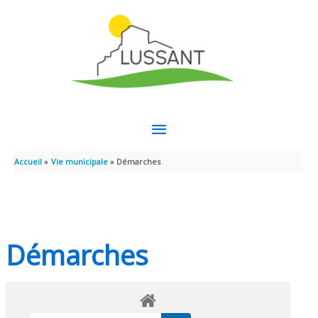
Aller au contenu
Aller au pied de page
MENU
PRINCIPAL
Accueil
Vie municipale
Démarches
Démarches