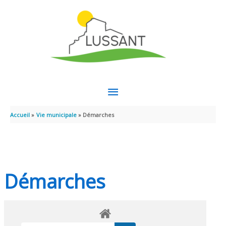
Aller au contenu
Aller au pied de page
MENU
PRINCIPAL
Accueil
Vie municipale
Démarches
Démarches