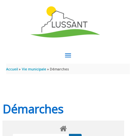
Aller au contenu
Aller au pied de page
MENU
PRINCIPAL
Accueil
Vie municipale
Démarches
Démarches