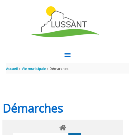
Aller au contenu
Aller au pied de page
MENU
PRINCIPAL
Accueil
Vie municipale
Démarches
Démarches