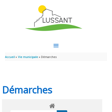
Aller au contenu
Aller au pied de page
MENU
PRINCIPAL
Accueil
Vie municipale
Démarches
Démarches