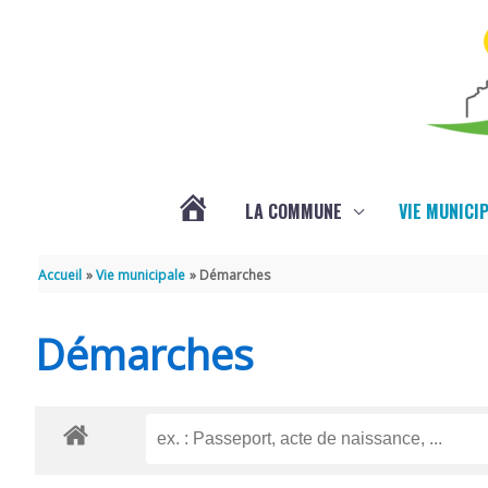
Aller au contenu
Aller au pied de page
LA COMMUNE
VIE MUNICI
ACTUALITÉS
Accueil
Vie municipale
Démarches
Démarches