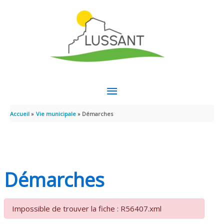
Aller au contenu
Aller au pied de page
MENU
PRINCIPAL
Accueil
Vie municipale
Démarches
Démarches
Impossible de trouver la fiche : R56407.xml